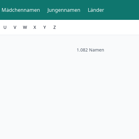
Mädchennamen
Jungennamen
Länder
U
V
W
X
Y
Z
1.082 Namen