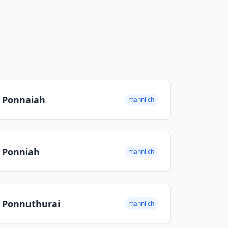
Ponnaiah
männlich
Ponniah
männlich
Ponnuthurai
männlich