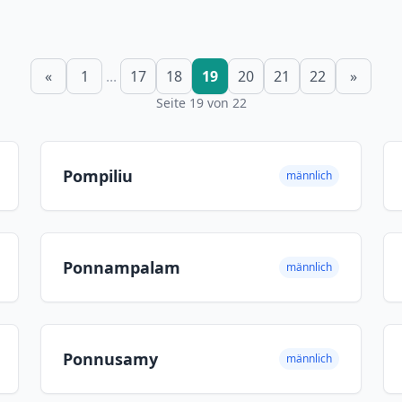
«
1
...
17
18
19
20
21
22
»
Seite 19 von 22
Pompiliu
männlich
Ponnampalam
männlich
Ponnusamy
männlich