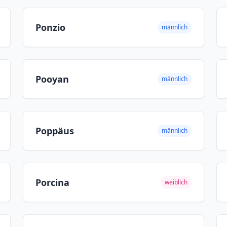
Ponzio
männlich
Pooyan
männlich
Poppäus
männlich
Porcina
weiblich