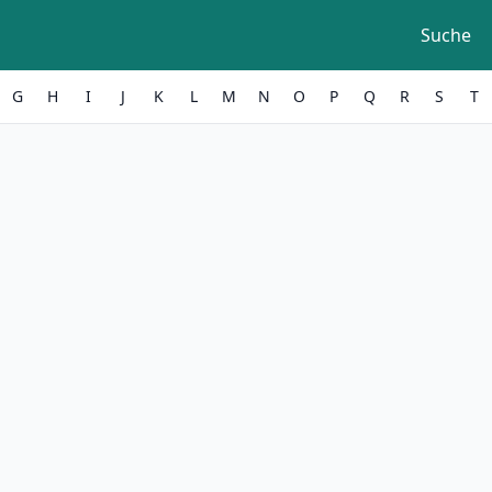
Suche
G
H
I
J
K
L
M
N
O
P
Q
R
S
T