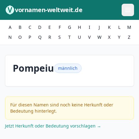
Zum Inhalt springen
vornamen-weltweit.de
A
B
C
D
E
F
G
H
I
J
K
L
M
N
O
P
Q
R
S
T
U
V
W
X
Y
Z
Pompeiu
männlich
Für diesen Namen sind noch keine Herkunft oder
Bedeutung hinterlegt.
Jetzt Herkunft oder Bedeutung vorschlagen →