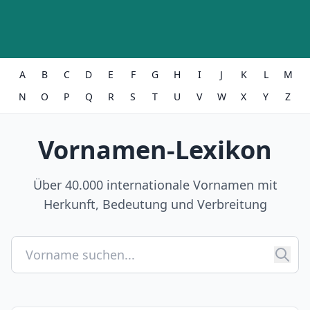
A
B
C
D
E
F
G
H
I
J
K
L
M
N
O
P
Q
R
S
T
U
V
W
X
Y
Z
Vornamen-Lexikon
Über 40.000 internationale Vornamen mit
Herkunft, Bedeutung und Verbreitung