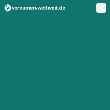
Zum Inhalt springen
vornamen-weltweit.de