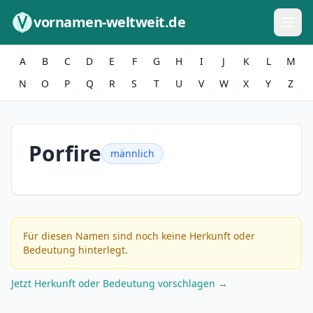
Zum Inhalt springen
vornamen-weltweit.de
A
B
C
D
E
F
G
H
I
J
K
L
M
N
O
P
Q
R
S
T
U
V
W
X
Y
Z
Porfire
männlich
Für diesen Namen sind noch keine Herkunft oder
Bedeutung hinterlegt.
Jetzt Herkunft oder Bedeutung vorschlagen →