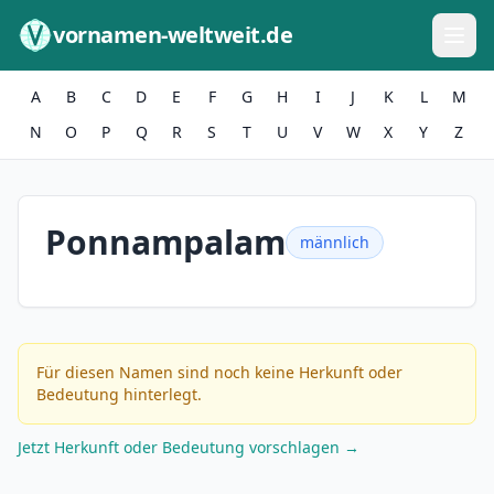
Zum Inhalt springen
vornamen-weltweit.de
A
B
C
D
E
F
G
H
I
J
K
L
M
N
O
P
Q
R
S
T
U
V
W
X
Y
Z
Ponnampalam
männlich
Für diesen Namen sind noch keine Herkunft oder
Bedeutung hinterlegt.
Jetzt Herkunft oder Bedeutung vorschlagen →