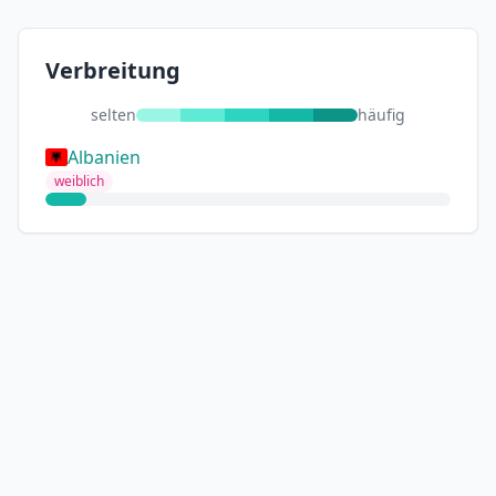
Verbreitung
selten
häufig
Albanien
weiblich