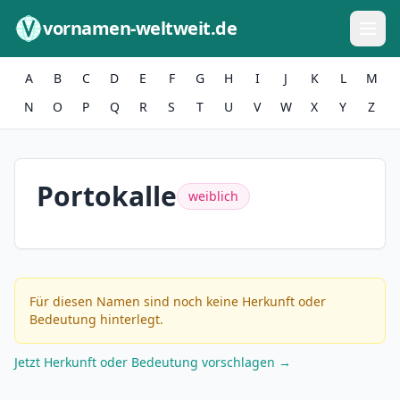
Zum Inhalt springen
vornamen-weltweit.de
A
B
C
D
E
F
G
H
I
J
K
L
M
N
O
P
Q
R
S
T
U
V
W
X
Y
Z
Portokalle
weiblich
Für diesen Namen sind noch keine Herkunft oder
Bedeutung hinterlegt.
Jetzt Herkunft oder Bedeutung vorschlagen →