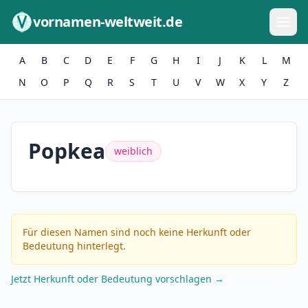
Zum Inhalt springen
vornamen-weltweit.de
A
B
C
D
E
F
G
H
I
J
K
L
M
N
O
P
Q
R
S
T
U
V
W
X
Y
Z
Popkea
weiblich
Für diesen Namen sind noch keine Herkunft oder
Bedeutung hinterlegt.
Jetzt Herkunft oder Bedeutung vorschlagen →