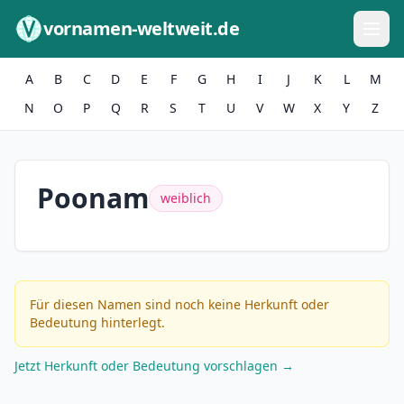
Zum Inhalt springen
vornamen-weltweit.de
A
B
C
D
E
F
G
H
I
J
K
L
M
N
O
P
Q
R
S
T
U
V
W
X
Y
Z
Poonam
weiblich
Für diesen Namen sind noch keine Herkunft oder
Bedeutung hinterlegt.
Jetzt Herkunft oder Bedeutung vorschlagen →