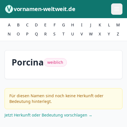
Zum Inhalt springen
vornamen-weltweit.de
A
B
C
D
E
F
G
H
I
J
K
L
M
N
O
P
Q
R
S
T
U
V
W
X
Y
Z
Porcina
weiblich
Für diesen Namen sind noch keine Herkunft oder
Bedeutung hinterlegt.
Jetzt Herkunft oder Bedeutung vorschlagen →