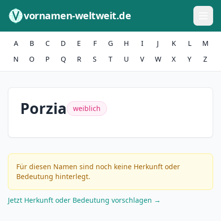
Zum Inhalt springen
vornamen-weltweit.de
A
B
C
D
E
F
G
H
I
J
K
L
M
N
O
P
Q
R
S
T
U
V
W
X
Y
Z
Porzia
weiblich
Für diesen Namen sind noch keine Herkunft oder
Bedeutung hinterlegt.
Jetzt Herkunft oder Bedeutung vorschlagen →