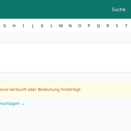
Suche
G
H
I
J
K
L
M
N
O
P
Q
R
S
T
eine Herkunft oder Bedeutung hinterlegt.
orschlagen →