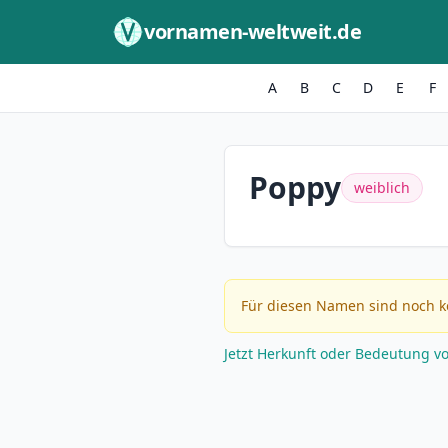
Zum Inhalt springen
vornamen-weltweit.de
A
B
C
D
E
F
Poppy
weiblich
Für diesen Namen sind noch k
Jetzt Herkunft oder Bedeutung v