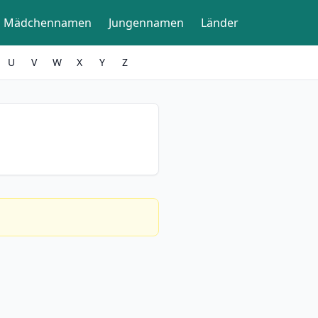
Mädchennamen
Jungennamen
Länder
U
V
W
X
Y
Z