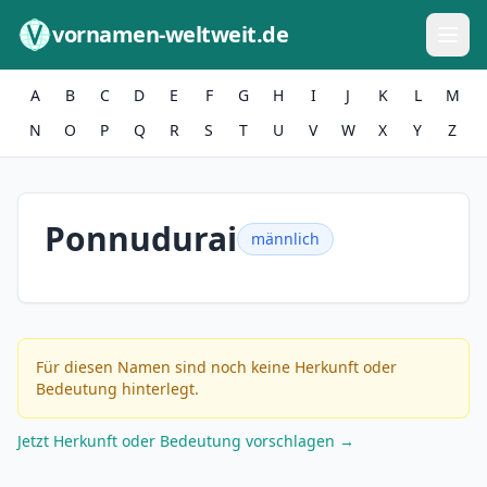
Zum Inhalt springen
vornamen-weltweit.de
A
B
C
D
E
F
G
H
I
J
K
L
M
N
O
P
Q
R
S
T
U
V
W
X
Y
Z
Ponnudurai
männlich
Für diesen Namen sind noch keine Herkunft oder
Bedeutung hinterlegt.
Jetzt Herkunft oder Bedeutung vorschlagen →