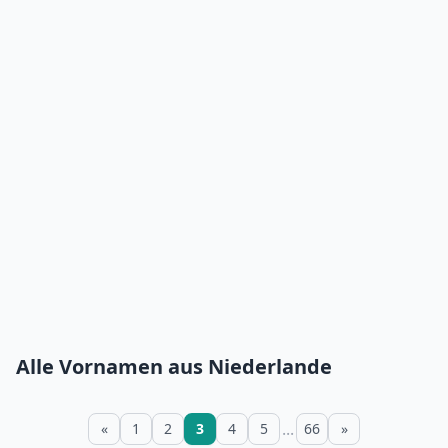
Alle Vornamen aus Niederlande
...
«
1
2
3
4
5
66
»