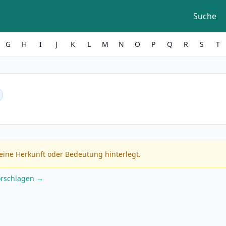
Suche
G
H
I
J
K
L
M
N
O
P
Q
R
S
T
eine Herkunft oder Bedeutung hinterlegt.
orschlagen →