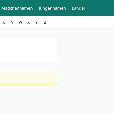
Mädchennamen
Jungennamen
Länder
U
V
W
X
Y
Z