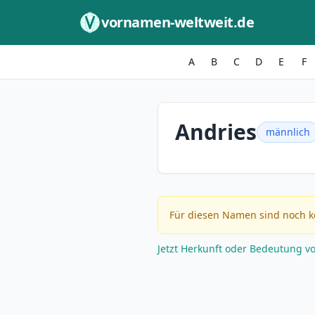
Zum Inhalt springen
vornamen-weltweit.de
A
B
C
D
E
F
Andries
männlich
Für diesen Namen sind noch k
Jetzt Herkunft oder Bedeutung v