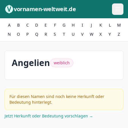
Zum Inhalt springen
vornamen-weltweit.de
A
B
C
D
E
F
G
H
I
J
K
L
M
N
O
P
Q
R
S
T
U
V
W
X
Y
Z
Angelien
weiblich
Für diesen Namen sind noch keine Herkunft oder
Bedeutung hinterlegt.
Jetzt Herkunft oder Bedeutung vorschlagen →