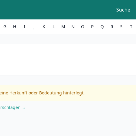
Suche
G
H
I
J
K
L
M
N
O
P
Q
R
S
T
eine Herkunft oder Bedeutung hinterlegt.
orschlagen →