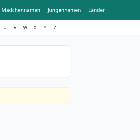
Mädchennamen
Jungennamen
Länder
U
V
W
X
Y
Z