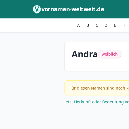
Zum Inhalt springen
vornamen-weltweit.de
A
B
C
D
E
F
Andra
weiblich
Für diesen Namen sind noch k
Jetzt Herkunft oder Bedeutung v