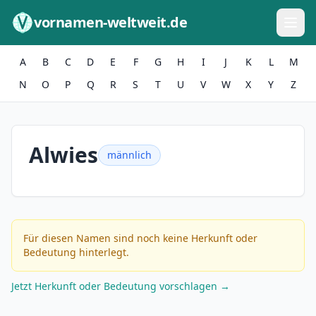
Zum Inhalt springen
vornamen-weltweit.de
A
B
C
D
E
F
G
H
I
J
K
L
M
N
O
P
Q
R
S
T
U
V
W
X
Y
Z
Alwies
männlich
Für diesen Namen sind noch keine Herkunft oder
Bedeutung hinterlegt.
Jetzt Herkunft oder Bedeutung vorschlagen →