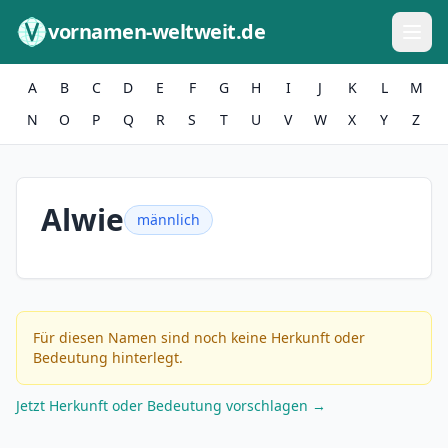
Zum Inhalt springen
vornamen-weltweit.de
A
B
C
D
E
F
G
H
I
J
K
L
M
N
O
P
Q
R
S
T
U
V
W
X
Y
Z
Alwie
männlich
Für diesen Namen sind noch keine Herkunft oder
Bedeutung hinterlegt.
Jetzt Herkunft oder Bedeutung vorschlagen →