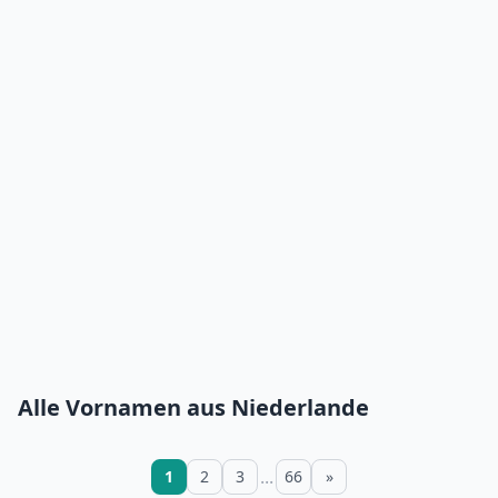
Alle Vornamen aus Niederlande
...
1
2
3
66
»