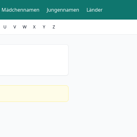
Mädchennamen
Jungennamen
Länder
U
V
W
X
Y
Z