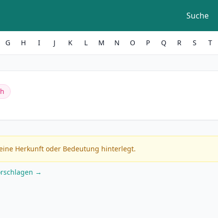
Suche
G
H
I
J
K
L
M
N
O
P
Q
R
S
T
ch
eine Herkunft oder Bedeutung hinterlegt.
orschlagen →