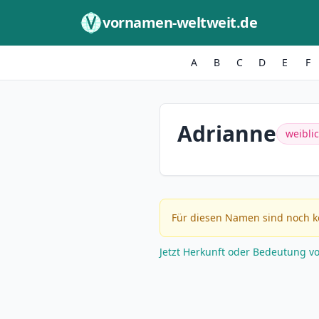
Zum Inhalt springen
vornamen-weltweit.de
A
B
C
D
E
F
Adrianne
weibli
Für diesen Namen sind noch k
Jetzt Herkunft oder Bedeutung v