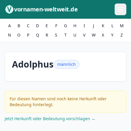
Zum Inhalt springen
vornamen-weltweit.de
A
B
C
D
E
F
G
H
I
J
K
L
M
N
O
P
Q
R
S
T
U
V
W
X
Y
Z
Adolphus
männlich
Für diesen Namen sind noch keine Herkunft oder
Bedeutung hinterlegt.
Jetzt Herkunft oder Bedeutung vorschlagen →