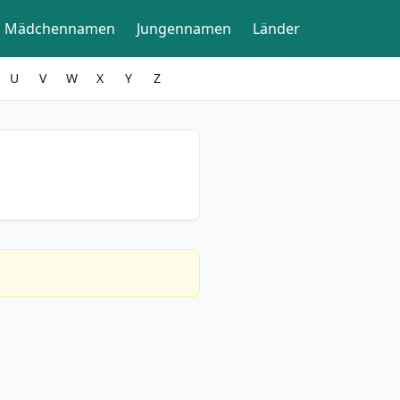
Mädchennamen
Jungennamen
Länder
U
V
W
X
Y
Z