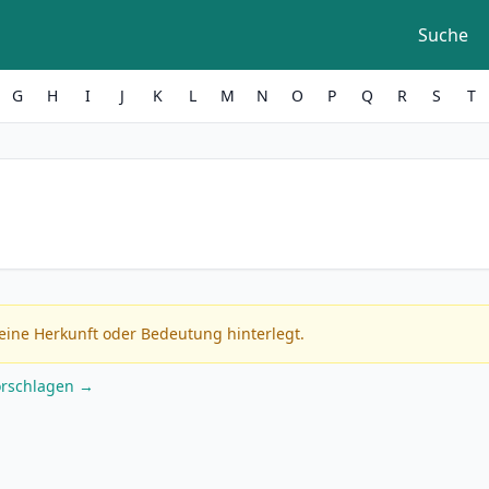
Suche
G
H
I
J
K
L
M
N
O
P
Q
R
S
T
eine Herkunft oder Bedeutung hinterlegt.
orschlagen →