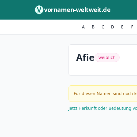
Zum Inhalt springen
vornamen-weltweit.de
A
B
C
D
E
F
Afie
weiblich
Für diesen Namen sind noch k
Jetzt Herkunft oder Bedeutung v