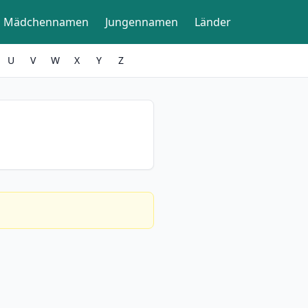
Mädchennamen
Jungennamen
Länder
U
V
W
X
Y
Z