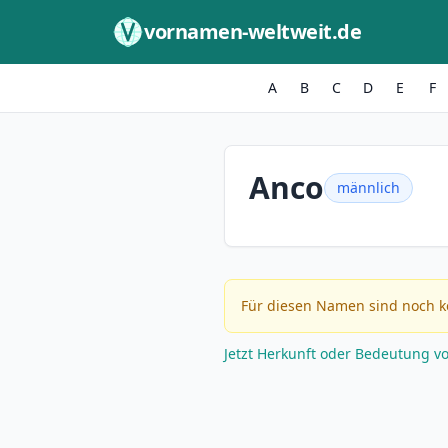
Zum Inhalt springen
vornamen-weltweit.de
A
B
C
D
E
F
Anco
männlich
Für diesen Namen sind noch k
Jetzt Herkunft oder Bedeutung v