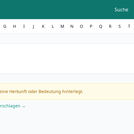
Suche
G
H
I
J
K
L
M
N
O
P
Q
R
S
T
eine Herkunft oder Bedeutung hinterlegt.
orschlagen →