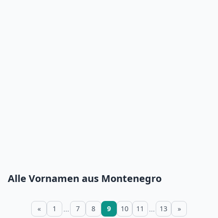
Alle Vornamen aus Montenegro
...
...
«
1
7
8
9
10
11
13
»