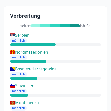
Verbreitung
selten
häufig
Serbien
männlich
Nordmazedonien
männlich
Bosnien-Herzegowina
männlich
Slowenien
männlich
Montenegro
männlich