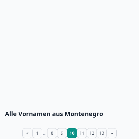
Alle Vornamen aus Montenegro
...
«
1
8
9
10
11
12
13
»