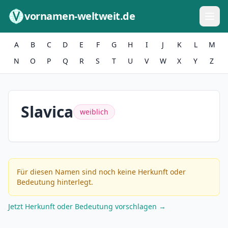
Zum Inhalt springen
vornamen-weltweit.de
A
B
C
D
E
F
G
H
I
J
K
L
M
N
O
P
Q
R
S
T
U
V
W
X
Y
Z
Slavica
weiblich
Für diesen Namen sind noch keine Herkunft oder
Bedeutung hinterlegt.
Jetzt Herkunft oder Bedeutung vorschlagen →