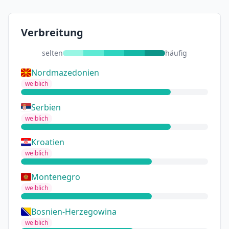
Verbreitung
selten
häufig
Nordmazedonien
weiblich
Serbien
weiblich
Kroatien
weiblich
Montenegro
weiblich
Bosnien-Herzegowina
weiblich