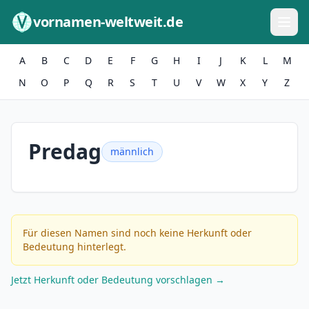
Zum Inhalt springen
vornamen-weltweit.de
A
B
C
D
E
F
G
H
I
J
K
L
M
N
O
P
Q
R
S
T
U
V
W
X
Y
Z
Predag
männlich
Für diesen Namen sind noch keine Herkunft oder
Bedeutung hinterlegt.
Jetzt Herkunft oder Bedeutung vorschlagen →