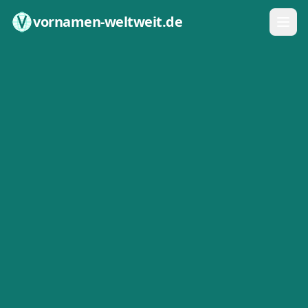
Zum Inhalt springen
vornamen-weltweit.de