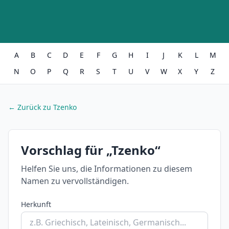
A
B
C
D
E
F
G
H
I
J
K
L
M
N
O
P
Q
R
S
T
U
V
W
X
Y
Z
← Zurück zu Tzenko
Vorschlag für „Tzenko“
Helfen Sie uns, die Informationen zu diesem
Namen zu vervollständigen.
Herkunft