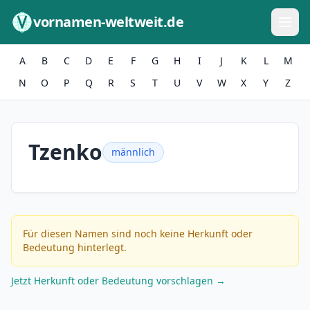
Zum Inhalt springen
vornamen-weltweit.de
A
B
C
D
E
F
G
H
I
J
K
L
M
N
O
P
Q
R
S
T
U
V
W
X
Y
Z
Tzenko
männlich
Für diesen Namen sind noch keine Herkunft oder
Bedeutung hinterlegt.
Jetzt Herkunft oder Bedeutung vorschlagen →