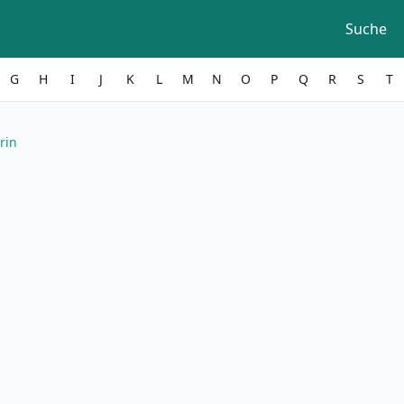
Suche
G
H
I
J
K
L
M
N
O
P
Q
R
S
T
rin