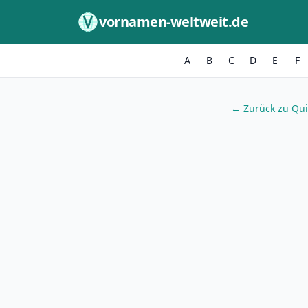
Zum Inhalt springen
vornamen-weltweit.de
A
B
C
D
E
F
← Zurück zu Qui