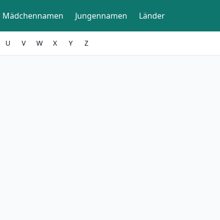
Mädchennamen
Jungennamen
Länder
U
V
W
X
Y
Z