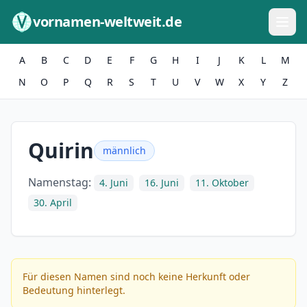
Zum Inhalt springen
vornamen-weltweit.de
A
B
C
D
E
F
G
H
I
J
K
L
M
N
O
P
Q
R
S
T
U
V
W
X
Y
Z
Quirin
männlich
Namenstag:
4. Juni
16. Juni
11. Oktober
30. April
Für diesen Namen sind noch keine Herkunft oder
Bedeutung hinterlegt.