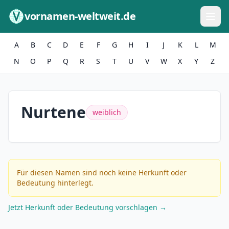
Zum Inhalt springen
vornamen-weltweit.de
A
B
C
D
E
F
G
H
I
J
K
L
M
N
O
P
Q
R
S
T
U
V
W
X
Y
Z
Nurtene
weiblich
Für diesen Namen sind noch keine Herkunft oder
Bedeutung hinterlegt.
Jetzt Herkunft oder Bedeutung vorschlagen →