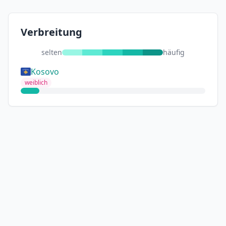
Verbreitung
selten
häufig
Kosovo
weiblich