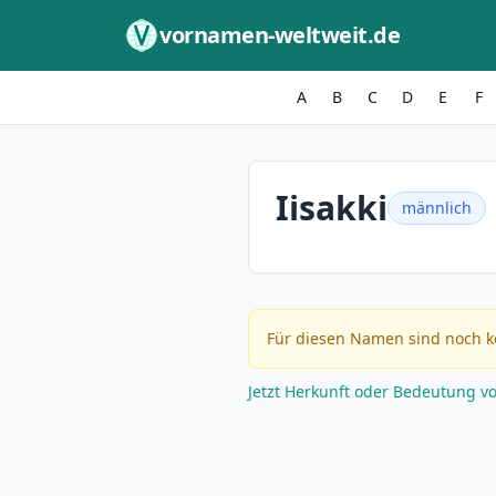
Zum Inhalt springen
vornamen-weltweit.de
A
B
C
D
E
F
Iisakki
männlich
Für diesen Namen sind noch k
Jetzt Herkunft oder Bedeutung v