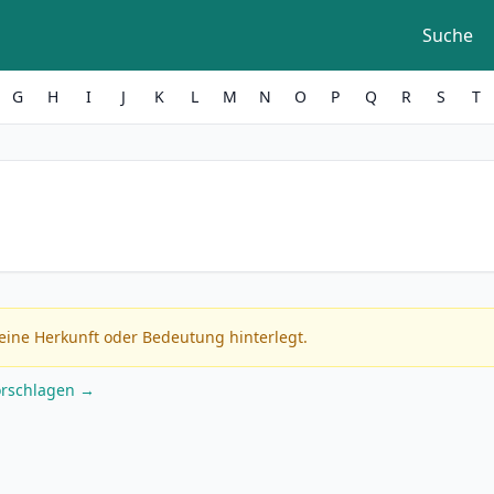
Suche
G
H
I
J
K
L
M
N
O
P
Q
R
S
T
eine Herkunft oder Bedeutung hinterlegt.
orschlagen →