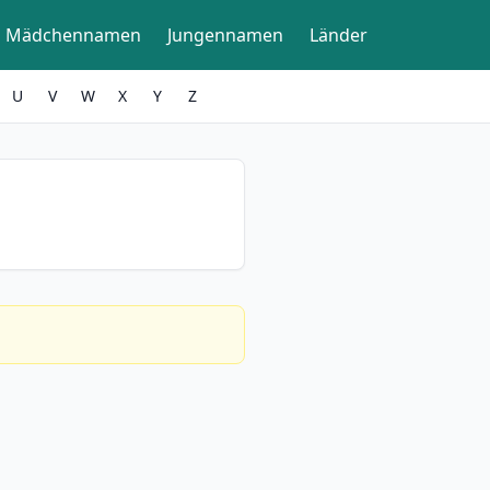
Mädchennamen
Jungennamen
Länder
U
V
W
X
Y
Z