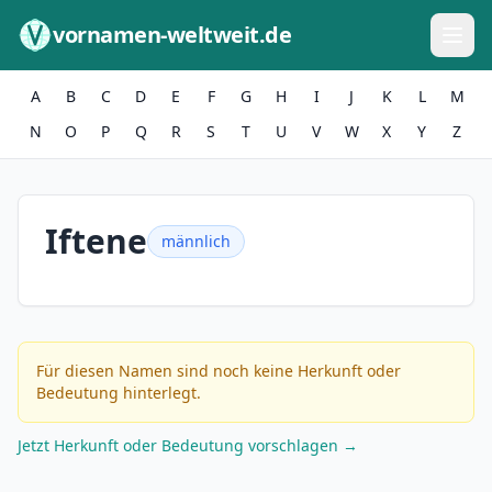
Zum Inhalt springen
vornamen-weltweit.de
A
B
C
D
E
F
G
H
I
J
K
L
M
N
O
P
Q
R
S
T
U
V
W
X
Y
Z
Iftene
männlich
Für diesen Namen sind noch keine Herkunft oder
Bedeutung hinterlegt.
Jetzt Herkunft oder Bedeutung vorschlagen →