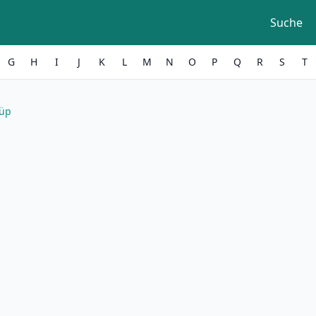
Suche
G
H
I
J
K
L
M
N
O
P
Q
R
S
T
yüp