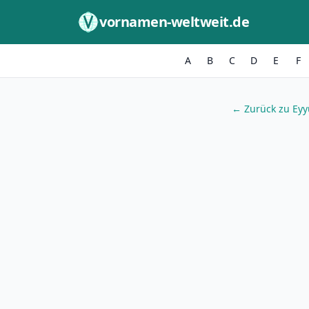
Zum Inhalt springen
vornamen-weltweit.de
A
B
C
D
E
F
← Zurück zu Ey