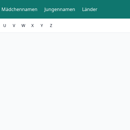
Mädchennamen
Jungennamen
Länder
U
V
W
X
Y
Z