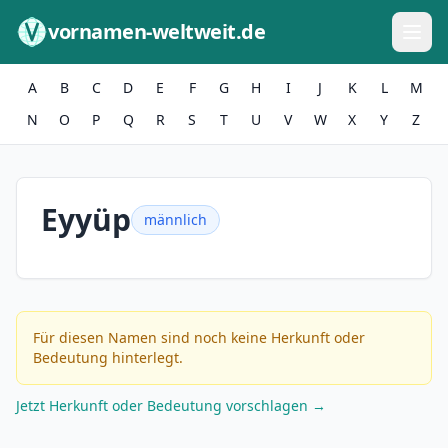
Zum Inhalt springen
vornamen-weltweit.de
A
B
C
D
E
F
G
H
I
J
K
L
M
N
O
P
Q
R
S
T
U
V
W
X
Y
Z
Eyyüp
männlich
Für diesen Namen sind noch keine Herkunft oder
Bedeutung hinterlegt.
Jetzt Herkunft oder Bedeutung vorschlagen →