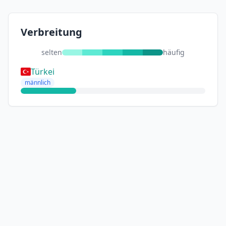
Verbreitung
selten
häufig
Türkei
männlich