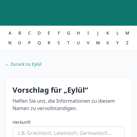
A
B
C
D
E
F
G
H
I
J
K
L
M
N
O
P
Q
R
S
T
U
V
W
X
Y
Z
← Zurück zu Eylül
Vorschlag für „Eylül“
Helfen Sie uns, die Informationen zu diesem
Namen zu vervollständigen.
Herkunft