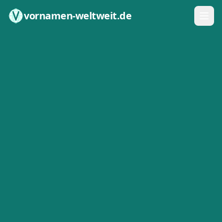
Zum Inhalt springen
vornamen-weltweit.de