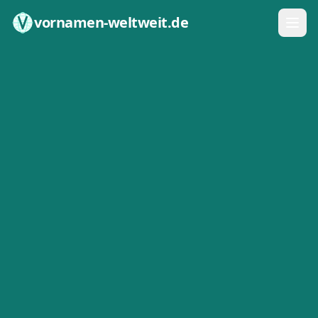
Zum Inhalt springen
vornamen-weltweit.de