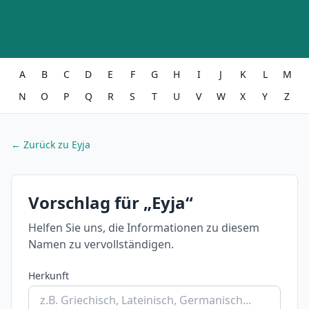
A
B
C
D
E
F
G
H
I
J
K
L
M
N
O
P
Q
R
S
T
U
V
W
X
Y
Z
← Zurück zu Eyja
Vorschlag für „Eyja“
Helfen Sie uns, die Informationen zu diesem
Namen zu vervollständigen.
Herkunft