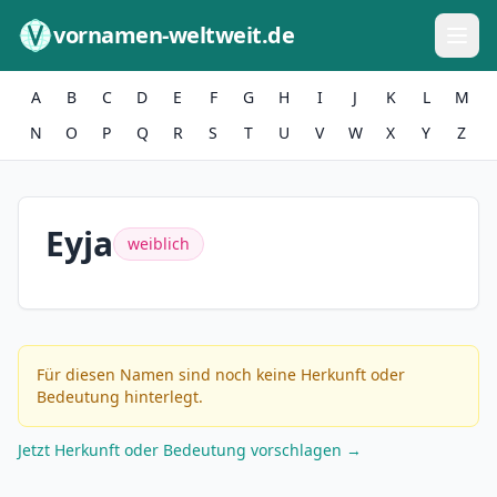
Zum Inhalt springen
vornamen-weltweit.de
A
B
C
D
E
F
G
H
I
J
K
L
M
N
O
P
Q
R
S
T
U
V
W
X
Y
Z
Eyja
weiblich
Für diesen Namen sind noch keine Herkunft oder
Bedeutung hinterlegt.
Jetzt Herkunft oder Bedeutung vorschlagen →