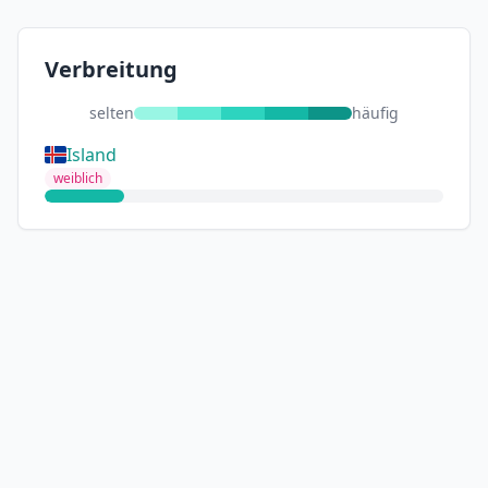
Verbreitung
selten
häufig
Island
weiblich