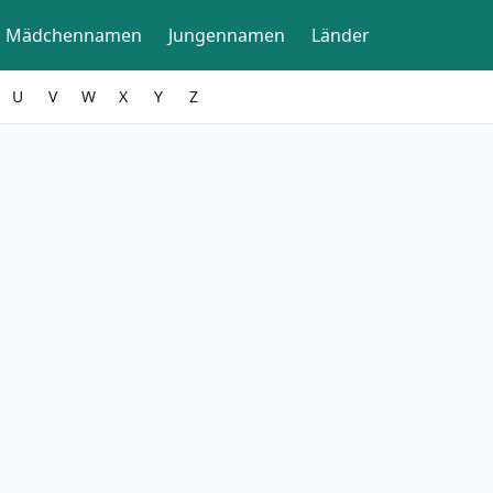
Mädchennamen
Jungennamen
Länder
U
V
W
X
Y
Z