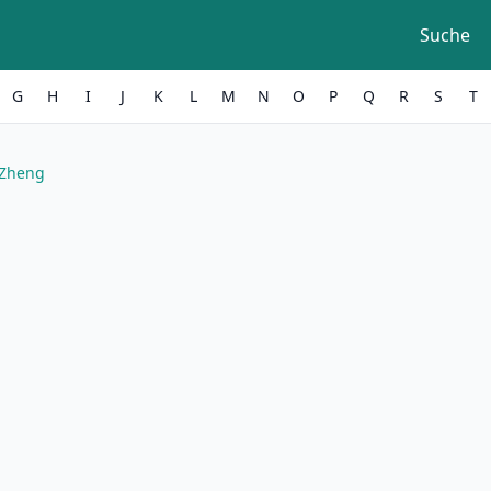
Suche
G
H
I
J
K
L
M
N
O
P
Q
R
S
T
 Zheng