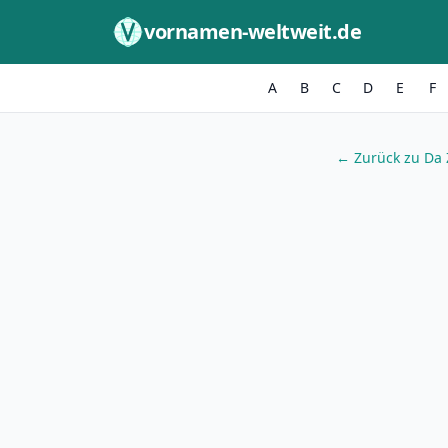
Zum Inhalt springen
vornamen-weltweit.de
A
B
C
D
E
F
← Zurück zu Da