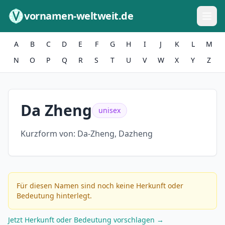
Zum Inhalt springen
vornamen-weltweit.de
A
B
C
D
E
F
G
H
I
J
K
L
M
N
O
P
Q
R
S
T
U
V
W
X
Y
Z
Da Zheng
unisex
Kurzform von:
Da-Zheng, Dazheng
Für diesen Namen sind noch keine Herkunft oder
Bedeutung hinterlegt.
Jetzt Herkunft oder Bedeutung vorschlagen →