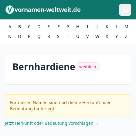
Zum Inhalt springen
vornamen-weltweit.de
A
B
C
D
E
F
G
H
I
J
K
L
M
N
O
P
Q
R
S
T
U
V
W
X
Y
Z
Bernhardiene
weiblich
Für diesen Namen sind noch keine Herkunft oder
Bedeutung hinterlegt.
Jetzt Herkunft oder Bedeutung vorschlagen →