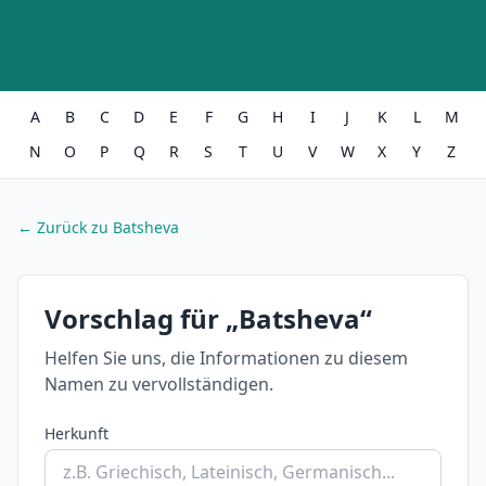
A
B
C
D
E
F
G
H
I
J
K
L
M
N
O
P
Q
R
S
T
U
V
W
X
Y
Z
← Zurück zu Batsheva
Vorschlag für „Batsheva“
Helfen Sie uns, die Informationen zu diesem
Namen zu vervollständigen.
Herkunft