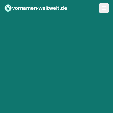
Zum Inhalt springen
vornamen-weltweit.de