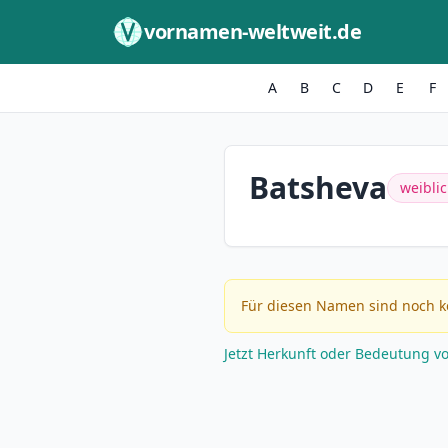
Zum Inhalt springen
vornamen-weltweit.de
A
B
C
D
E
F
Batsheva
weibli
Für diesen Namen sind noch k
Jetzt Herkunft oder Bedeutung v