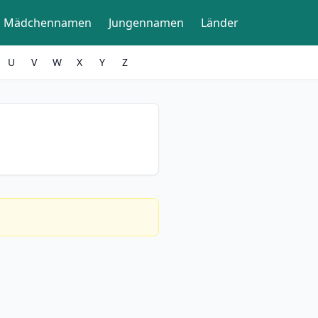
Mädchennamen
Jungennamen
Länder
U
V
W
X
Y
Z