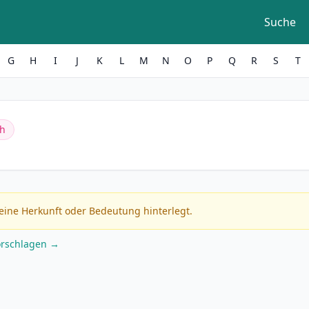
Suche
G
H
I
J
K
L
M
N
O
P
Q
R
S
T
ch
eine Herkunft oder Bedeutung hinterlegt.
orschlagen →