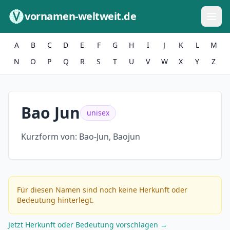
Zum Inhalt springen
vornamen-weltweit.de
A
B
C
D
E
F
G
H
I
J
K
L
M
N
O
P
Q
R
S
T
U
V
W
X
Y
Z
Bao Jun
unisex
Kurzform von:
Bao-Jun, Baojun
Für diesen Namen sind noch keine Herkunft oder
Bedeutung hinterlegt.
Jetzt Herkunft oder Bedeutung vorschlagen →