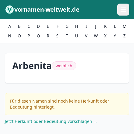
Zum Inhalt springen
vornamen-weltweit.de
A
B
C
D
E
F
G
H
I
J
K
L
M
N
O
P
Q
R
S
T
U
V
W
X
Y
Z
Arbenita
weiblich
Für diesen Namen sind noch keine Herkunft oder
Bedeutung hinterlegt.
Jetzt Herkunft oder Bedeutung vorschlagen →