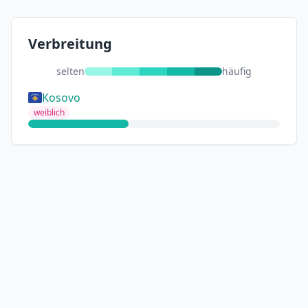
Verbreitung
selten
häufig
Kosovo
weiblich