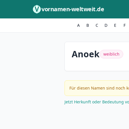
Zum Inhalt springen
vornamen-weltweit.de
A
B
C
D
E
F
Anoek
weiblich
Für diesen Namen sind noch k
Jetzt Herkunft oder Bedeutung v