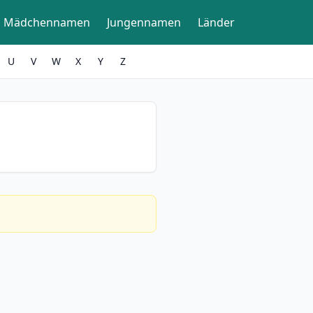
Mädchennamen
Jungennamen
Länder
U
V
W
X
Y
Z