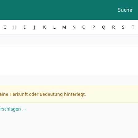
Suche
G
H
I
J
K
L
M
N
O
P
Q
R
S
T
eine Herkunft oder Bedeutung hinterlegt.
orschlagen →