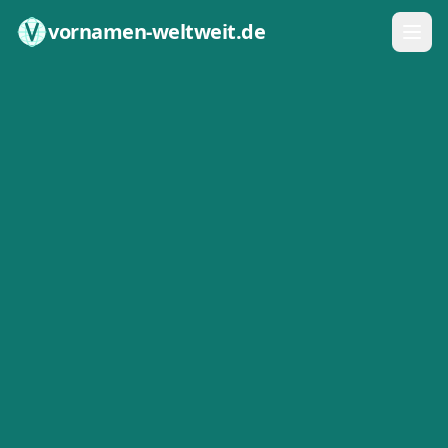
Zum Inhalt springen
vornamen-weltweit.de