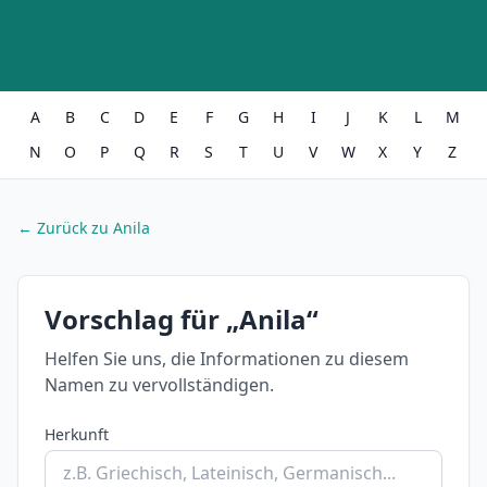
A
B
C
D
E
F
G
H
I
J
K
L
M
N
O
P
Q
R
S
T
U
V
W
X
Y
Z
← Zurück zu Anila
Vorschlag für „Anila“
Helfen Sie uns, die Informationen zu diesem
Namen zu vervollständigen.
Herkunft