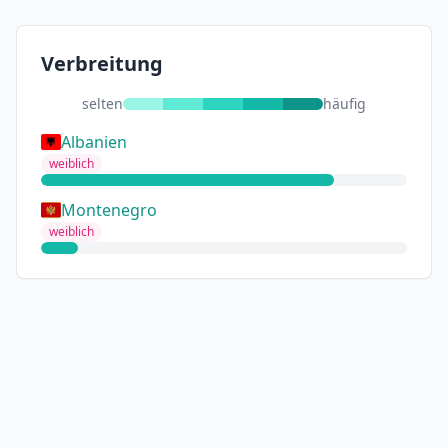
Verbreitung
selten
häufig
Albanien
weiblich
Montenegro
weiblich